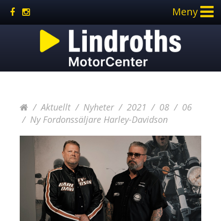
Meny
Aktuellt
Nyheter
2021
08
06
Ny Fordonssäljare Harley-Davidson