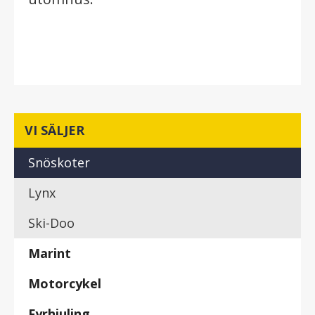
VI SÄLJER
Snöskoter
Lynx
Ski-Doo
Marint
Motorcykel
Fyrhjuling