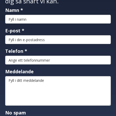
dig så snart vi kan.
Namn
*
E-post
*
Telefon
*
Meddelande
No spam