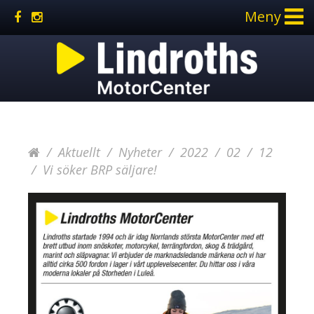
Meny
Aktuellt
Nyheter
2022
02
12
Vi söker BRP säljare!