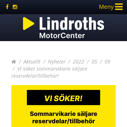
Meny
Aktuellt
Nyheter
2022
05
09
Vi söker sommarvikarie säljare
reservdelar/tillbehör!