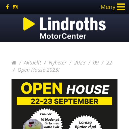
Meny
Aktuellt
Nyheter
2023
09
22
Open House 2023!