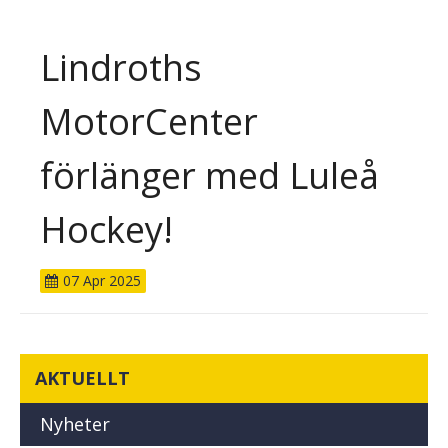
Lindroths
MotorCenter
förlänger med Luleå
Hockey!
07
Apr
2025
AKTUELLT
Nyheter