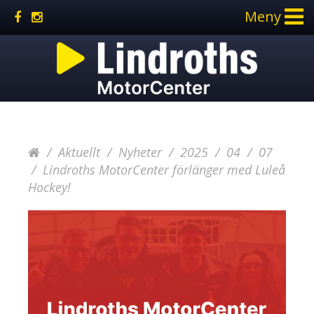
Meny
Aktuellt
Nyheter
2025
04
07
Lindroths MotorCenter förlänger med Luleå
Hockey!