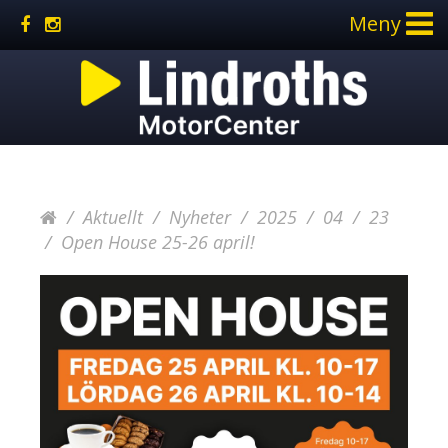
Meny
Aktuellt
Nyheter
2025
04
23
Open House 25-26 april!