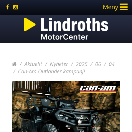
Meny
Aktuellt
Nyheter
2025
06
04
Can-Am Outlander kampanj!