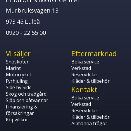
Murbruksvägen 13
973 45 Luleå
0920 - 22 55 00
Vi säljer
Eftermarknad
Snöskoter
Boka service
Marint
Verkstad
Motorcykel
Reservdelar
Fyrhjuling
Kläder & tillbehör
Side by Side
Kontakt
Skog och trädgård
Boka service
Släp och båtvagnar
Verkstad
Finansiering &
Reservdelar
försäkringar
Kläder & tillbehör
Köpvillkor
Allmänna frågor