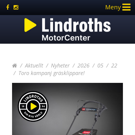
Meny
Aktuellt
Nyheter
2026
05
22
Toro kampanj gräsklippare!