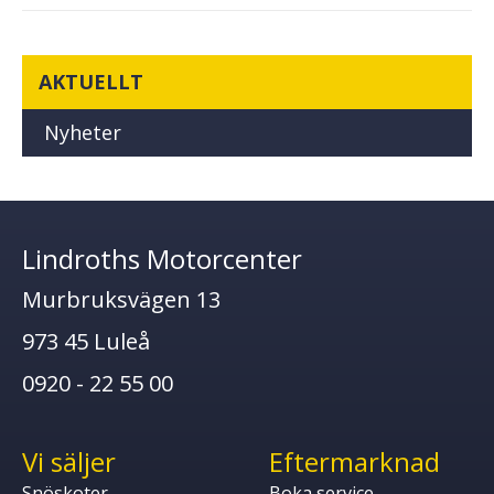
AKTUELLT
Nyheter
Lindroths Motorcenter
Murbruksvägen 13
973 45 Luleå
0920 - 22 55 00
Vi säljer
Eftermarknad
Snöskoter
Boka service